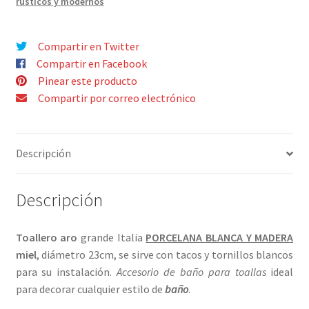
rústicos y modernos
¿Quiénes somos?
hijo
Contacto
Compartir en Twitter
Compartir en Facebook
Pinear este producto
Compartir por correo electrónico
Descripción
Descripción
Toallero aro
grande Italia
PORCELANA BLANCA Y MADERA
miel
, diámetro 23cm, se sirve con tacos y tornillos blancos
para su instalación.
Accesorio de baño para toallas
ideal
para decorar cualquier estilo de
baño
.