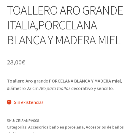
Pigmentos Porcelana y Vidrio, Mediums, material pintura
TOALLERO ARO GRANDE
hijo
el
porcelana
menú
ITALIA,PORCELANA
hijo
Expandi
Menaje y servicio de mesa
el
BLANCA Y MADERA MIEL
menú
Regalo original
hijo
Expandi
Regalo personal chico-chica
28,00
€
el
menú
Expandi
Decoración, cuadros y espejos
hijo
el
Toallero Aro
grande
PORCELANA BLANCA Y MADERA
miel
,
menú
Expandi
Iluminación, lamparas y apliques
diámetro 23 cm.
Aro para toallas
decorativo y sencillo.
hijo
el
menú
Expandi
Sin existencias
Muebles
hijo
el
menú
Expandi
Detalles ceremonia, regalo publicitario, promocional
SKU:
CRISANPV008
hijo
el
Categorías:
Accesorios baño en porcelana
,
Accesorios de baños
menú