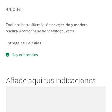
¿Quiénes somos?
hijo
44,00
€
Contacto
Toallero barra 40cm latón
envejecido y madera
oscura
.
Accesorios de baño vintage , retro.
Entrega de 3 a 7 días
Hay existencias
Añade aquí tus indicaciones
Añade
aquí
tus
indicaciones