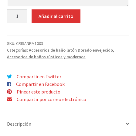
TOALLERO
Añadir al carrito
BARRA
40CM
ENVEJECIDO
Y
SKU:
CRISANPM1003
Categorías:
Accesorios de baño latón Dorado envejecido
,
MADERA
Accesorios de baños rústicos y modernos
OSCURA
cantidad
Compartir en Twitter
Compartir en Facebook
Pinear este producto
Compartir por correo electrónico
Descripción