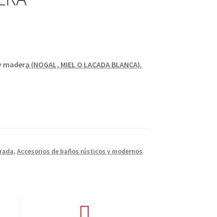
y mader
a (NOGAL, MIEL O LACADA BLANCA).
orada
,
Accesorios de baños rústicos y modernos