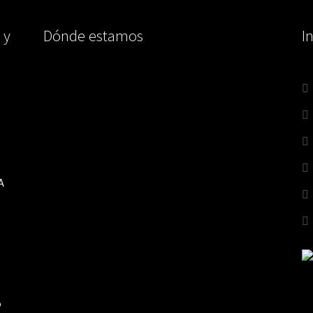
 y
Dónde estamos
I
A
o