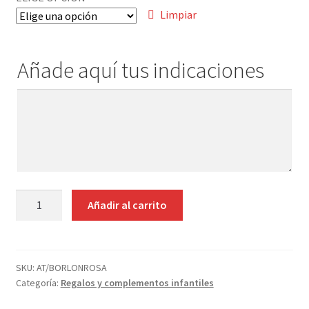
Contacto
Limpiar
Añade aquí tus indicaciones
Añade
aquí
tus
indicaciones
TOQUILLA
Añadir al carrito
LANA
ROSA
BORLÓN
PERSONALIZABLE
SKU:
AT/BORLONROSA
Categoría:
Regalos y complementos infantiles
CON
NOMBRE