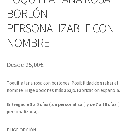
BORLÓN
Menaje y servicio de mesa
PERSONALIZABLE CON
Regalo original
NOMBRE
Regalo personal chico-chica
Decoración, cuadros y espejos
Desde
25,00
€
Iluminación, lamparas y apliques
Toquilla lana rosa con borlones. Posibilidad de grabar el
Muebles
nombre. Elige opciones más abajo. Fabricación española.
Entregad e 3 a 5 días ( sin personalizar) y de 7 a 10 días (
Detalles ceremonia, regalo publicitario, promocional
personalizada).
¿Quiénes somos?
ELIGE OPCIÓN