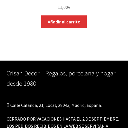
se
11,00
€
pueden
elegir
Añadir al carrito
en
la
página
de
producto
Crisan Decor – Regalos, porcelana y hogar
desde 1980
Calle Calanda, 21, Local, 28043, Madrid, España.
CERRADO POR VACACIONES HASTA EL 2 DE SEPTIEMBRE.
LOS PEDIDOS RECIBIDOS EN LA WEB SE SERVIRÁN A