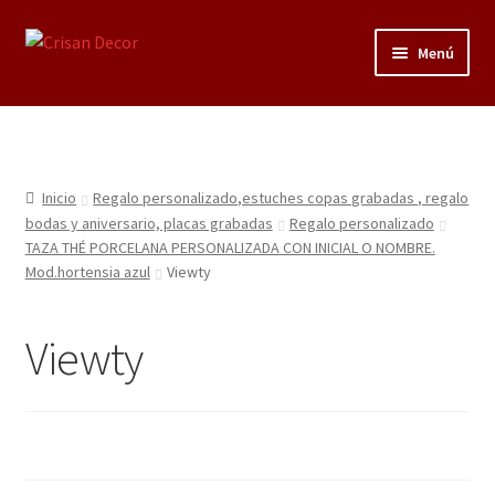
Ir
Ir
Menú
a
al
la
contenido
Regalos infantiles, vajillas y canastillas bebé
navegación
personalizadas
Regalo personalizado, estuches copas grabadas, regalo
Inicio
Regalo personalizado,estuches copas grabadas , regalo
bodas y aniversario, placas grabadas
bodas y aniversario, placas grabadas
Regalo personalizado
TAZA THÉ PORCELANA PERSONALIZADA CON INICIAL O NOMBRE.
Mod.hortensia azul
Viewty
Accesorios de baños rústicos y modernos
Porcelana blanca
Viewty
Porcelana blanca Profesional y Hostelería
Pigmentos Porcelana y Vidrio, Mediums, material pintura
porcelana