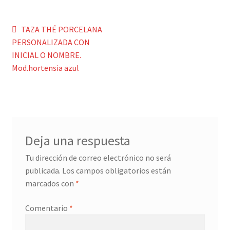
Menaje y servicio de mesa
Navegación
Anterior:
TAZA THÉ PORCELANA
PERSONALIZADA CON
de
Regalo original
INICIAL O NOMBRE.
entradas
Mod.hortensia azul
Regalo personal chico-chica
Decoración, cuadros y espejos
Iluminación, lamparas y apliques
Deja una respuesta
Muebles
Tu dirección de correo electrónico no será
publicada.
Los campos obligatorios están
marcados con
*
Detalles ceremonia, regalo publicitario, promocional
Comentario
*
¿Quiénes somos?