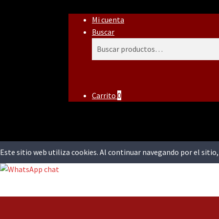
Mi cuenta
Buscar
Buscar
Buscar
por:
Carrito
0
Este sitio web utiliza cookies. Al continuar navegando por el siti