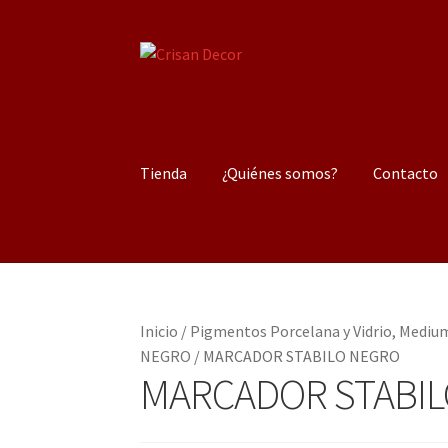
Ir
Ir
a
al
la
contenido
navegación
Tienda
¿Quiénes somos?
Contacto
Inicio
/
Pigmentos Porcelana y Vidrio, Medium
NEGRO
/
MARCADOR STABILO NEGRO
MARCADOR STABI