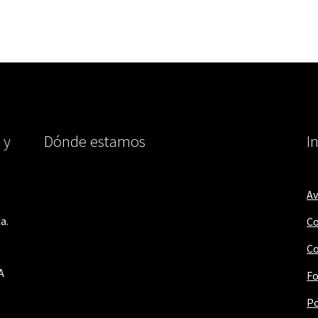
 y
Dónde estamos
I
Av
a.
Co
Co
A
Fo
Po