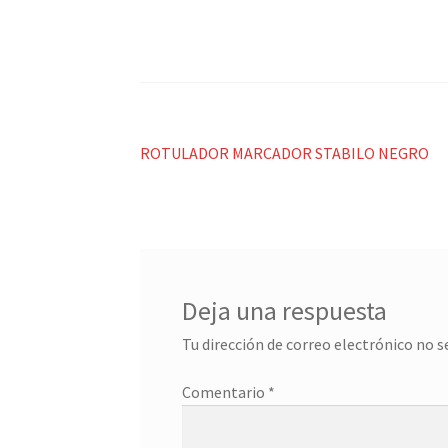
Navegación
Anterior:
ROTULADOR MARCADOR STABILO NEGRO
de
entradas
Deja una respuesta
Tu dirección de correo electrónico no s
Comentario
*