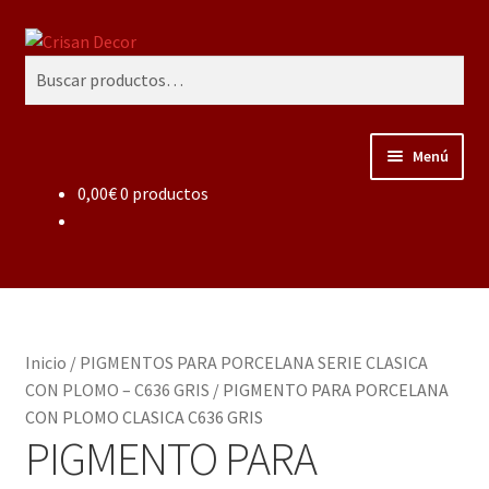
Ir
Ir
Buscar
a
al
Buscar
la
contenido
por:
navegación
Menú
0,00
€
0 productos
Regalos infantiles, vajillas y canastillas bebé
personalizadas
Regalo personalizado, estuches copas grabadas, regalo
bodas y aniversario, placas grabadas
Inicio
/
PIGMENTOS PARA PORCELANA SERIE CLASICA
Accesorios de baños rústicos y modernos
CON PLOMO – C636 GRIS
/
PIGMENTO PARA PORCELANA
CON PLOMO CLASICA C636 GRIS
Porcelana blanca
PIGMENTO PARA