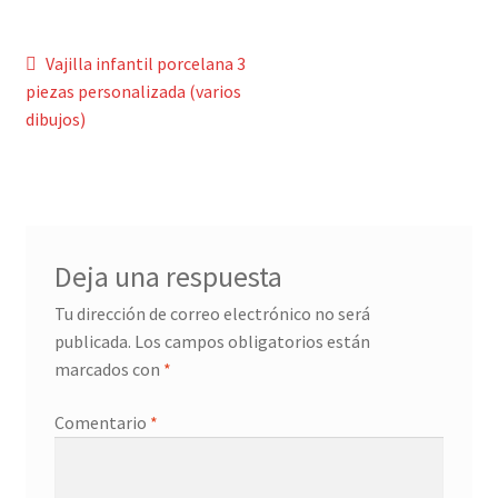
Menaje y servicio de mesa
Navegación
Anterior:
Vajilla infantil porcelana 3
piezas personalizada (varios
de
Regalo original
dibujos)
entradas
Regalo personal chico-chica
Decoración, cuadros y espejos
Deja una respuesta
Iluminación, lamparas y apliques
Tu dirección de correo electrónico no será
Muebles
publicada.
Los campos obligatorios están
marcados con
*
Detalles ceremonia, regalo publicitario, promocional
Comentario
*
¿Quiénes somos?