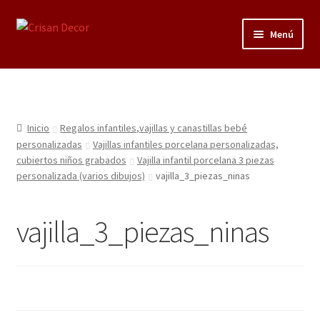
Ir
Ir
Menú
a
al
la
contenido
Regalos infantiles, vajillas y canastillas bebé
navegación
personalizadas
Regalo personalizado, estuches copas grabadas, regalo
Inicio
Regalos infantiles,vajillas y canastillas bebé
bodas y aniversario, placas grabadas
personalizadas
Vajillas infantiles porcelana personalizadas,
cubiertos niños grabados
Vajilla infantil porcelana 3 piezas
personalizada (varios dibujos)
vajilla_3_piezas_ninas
Accesorios de baños rústicos y modernos
Porcelana blanca
vajilla_3_piezas_ninas
Porcelana blanca Profesional y Hostelería
Pigmentos Porcelana y Vidrio, Mediums, material pintura
porcelana