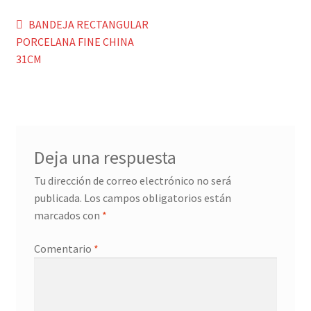
Navegación
Anterior:
BANDEJA RECTANGULAR
Menaje y servicio de mesa
PORCELANA FINE CHINA
de
31CM
Regalo original
entradas
Regalo personal chico-chica
Decoración, cuadros y espejos
Deja una respuesta
Iluminación, lamparas y apliques
Tu dirección de correo electrónico no será
publicada.
Los campos obligatorios están
Muebles
marcados con
*
Comentario
*
Detalles ceremonia, regalo publicitario, promocional
¿Quiénes somos?