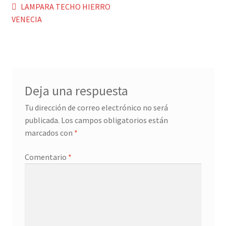
Navegación
Anterior:
LAMPARA TECHO HIERRO
VENECIA
Menaje y servicio de mesa
de
entradas
Regalo original
Regalo personal chico-chica
Deja una respuesta
Decoración, cuadros y espejos
Tu dirección de correo electrónico no será
publicada.
Los campos obligatorios están
Iluminación, lamparas y apliques
marcados con
*
Muebles
Comentario
*
Detalles ceremonia, regalo publicitario, promocional
¿Quiénes somos?