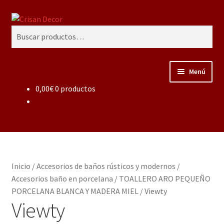
Ir
Ir
Buscar
a
al
Buscar
la
contenido
por:
navegación
Menú
0,00
€
0 productos
Regalos infantiles, vajillas y canastillas bebé
personalizadas
Regalo personalizado, estuches copas grabadas, regalo
bodas y aniversario, placas grabadas
Inicio
/
Accesorios de baños rústicos y modernos
/
Accesorios de baños rústicos y modernos
Accesorios baño en porcelana
/
TOALLERO ARO PEQUEÑO
PORCELANA BLANCA Y MADERA MIEL
/
Viewty
Porcelana blanca
Viewty