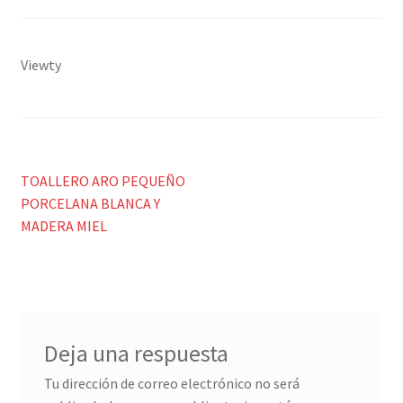
Porcelana blanca Profesional y Hostelería
Pigmentos Porcelana y Vidrio, Mediums, material pintura
Viewty
porcelana
Menaje y servicio de mesa
Regalo original
Navegación
Anterior:
TOALLERO ARO PEQUEÑO
PORCELANA BLANCA Y
de
Regalo personal chico-chica
MADERA MIEL
entradas
Decoración, cuadros y espejos
Iluminación, lamparas y apliques
Deja una respuesta
Muebles
Tu dirección de correo electrónico no será