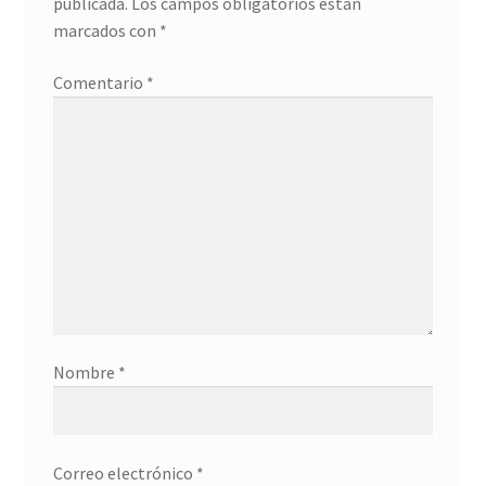
publicada.
Los campos obligatorios están
Detalles ceremonia, regalo publicitario, promocional
marcados con
*
¿Quiénes somos?
Comentario
*
Contacto
Nombre
*
Correo electrónico
*