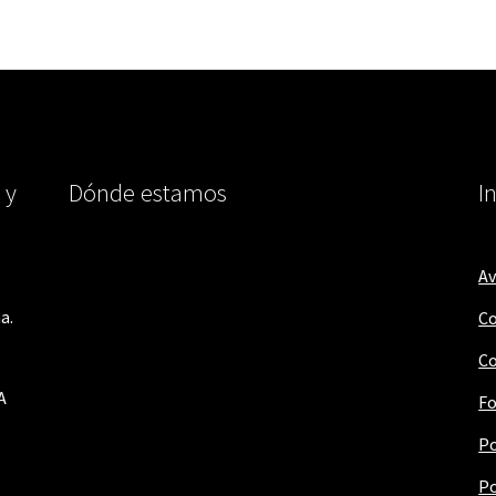
 y
Dónde estamos
I
Av
a.
Co
Co
A
Fo
Po
Po