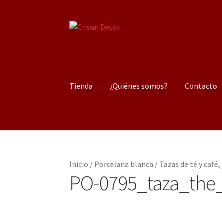
Ir
Ir
a
al
la
contenido
navegación
Tienda
¿Quiénes somos?
Contacto
Inicio
/
Porcelana blanca
/
Tazas de té y café, 
PO-0795_taza_the