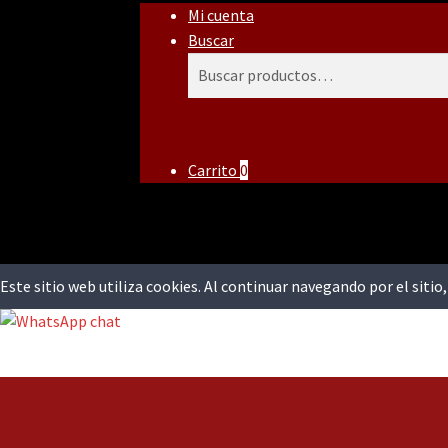
Mi cuenta
Buscar
Buscar
Buscar
por:
Carrito
0
Este sitio web utiliza cookies. Al continuar navegando por el siti