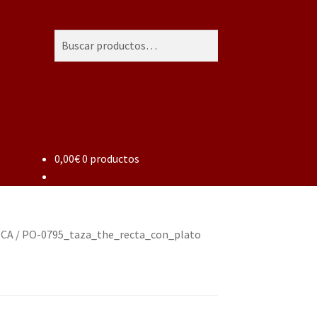
Buscar
Buscar
por:
0,00
€
0 productos
NCA
/
PO-0795_taza_the_recta_con_plato