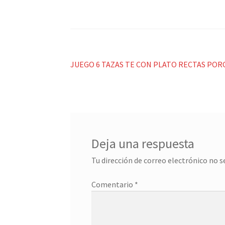
Navegación
Anterior:
JUEGO 6 TAZAS TE CON PLATO RECTAS PO
de
entradas
Deja una respuesta
Tu dirección de correo electrónico no s
Comentario
*