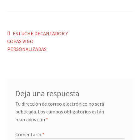
Menaje y servicio de mesa
Regalo original
Navegación
Anterior:
ESTUCHE DECANTADOR Y
COPAS VINO
de
Regalo personal chico-chica
PERSONALIZADAS
entradas
Decoración, cuadros y espejos
Iluminación, lamparas y apliques
Deja una respuesta
Muebles
Tu dirección de correo electrónico no será
publicada.
Los campos obligatorios están
Detalles ceremonia, regalo publicitario, promocional
marcados con
*
¿Quiénes somos?
Comentario
*