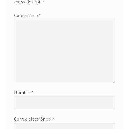
marcados con
*
Detalles ceremonia, regalo publicitario, promocional
Comentario
*
¿Quiénes somos?
Contacto
Nombre
*
Correo electrónico
*