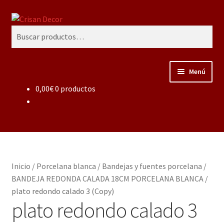
Ir
Ir
Buscar
a
al
Buscar
la
contenido
por:
navegación
Menú
0,00
€
0 productos
Regalos infantiles, vajillas y canastillas bebé
personalizadas
Regalo personalizado, estuches copas grabadas, regalo
bodas y aniversario, placas grabadas
Inicio
/
Porcelana blanca
/
Bandejas y fuentes porcelana
/
Accesorios de baños rústicos y modernos
BANDEJA REDONDA CALADA 18CM PORCELANA BLANCA
/
plato redondo calado 3 (Copy)
Porcelana blanca
plato redondo calado 3