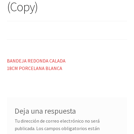
Porcelana blanca Profesional y Hostelería
(Copy)
Pigmentos Porcelana y Vidrio, Mediums, material pintura
porcelana
Menaje y servicio de mesa
Regalo original
Navegación
Anterior:
BANDEJA REDONDA CALADA
18CM PORCELANA BLANCA
de
Regalo personal chico-chica
entradas
Decoración, cuadros y espejos
Iluminación, lamparas y apliques
Deja una respuesta
Muebles
Tu dirección de correo electrónico no será
publicada.
Los campos obligatorios están