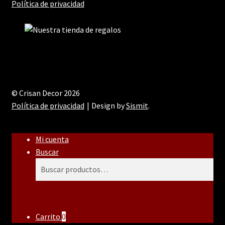
Política de privacidad
© Crisan Decor 2026
Política de privacidad
Design by
Sismit
.
Mi cuenta
Buscar
Buscar
Buscar
por:
Carrito
0