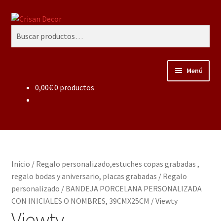
Ir
Ir
Buscar
a
al
Buscar
la
contenido
por:
navegación
Menú
0,00
€
0 productos
Regalos infantiles, vajillas y canastillas bebé
personalizadas
Regalo personalizado, estuches copas grabadas, regalo
bodas y aniversario, placas grabadas
Inicio
/
Regalo personalizado,estuches copas grabadas ,
Accesorios de baños rústicos y modernos
regalo bodas y aniversario, placas grabadas
/
Regalo
personalizado
/
BANDEJA PORCELANA PERSONALIZADA
Porcelana blanca
CON INICIALES O NOMBRES, 39CMX25CM
/
Viewty
Viewty