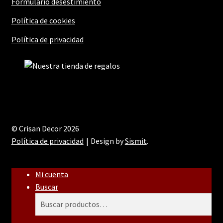
Formulario desestimiento
Política de cookies
Política de privacidad
© Crisan Decor 2026
Política de privacidad
Design by
Sismit
.
Mi cuenta
Buscar
Buscar
Buscar
por: