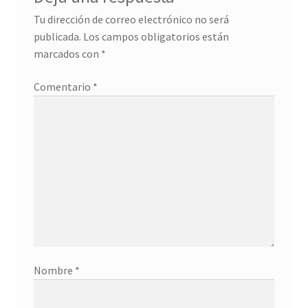
Detalles ceremonia, regalo publicitario, promocional
Tu dirección de correo electrónico no será
publicada.
Los campos obligatorios están
¿Quiénes somos?
marcados con
*
Contacto
Comentario
*
Nombre
*