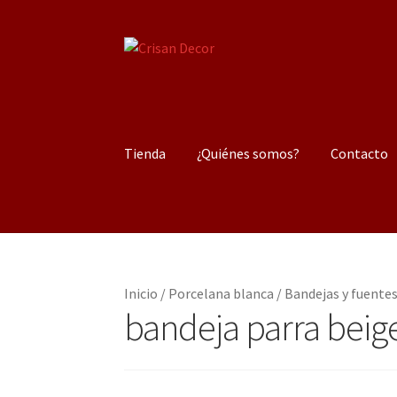
Ir
Ir
a
al
la
contenido
navegación
Tienda
¿Quiénes somos?
Contacto
Inicio
/
Porcelana blanca
/
Bandejas y fuente
bandeja parra beig