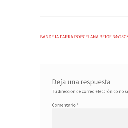
Navegación
Anterior:
BANDEJA PARRA PORCELANA BEIGE 34x28C
de
entradas
Deja una respuesta
Tu dirección de correo electrónico no s
Comentario
*