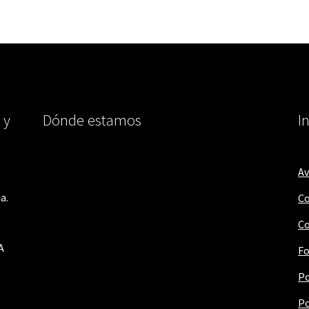
 y
Dónde estamos
I
Av
a.
Co
Co
A
Fo
Po
Po