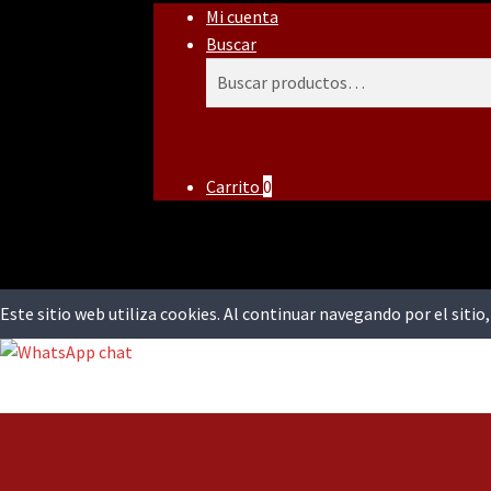
Mi cuenta
Buscar
Buscar
Buscar
por:
Carrito
0
Este sitio web utiliza cookies. Al continuar navegando por el siti