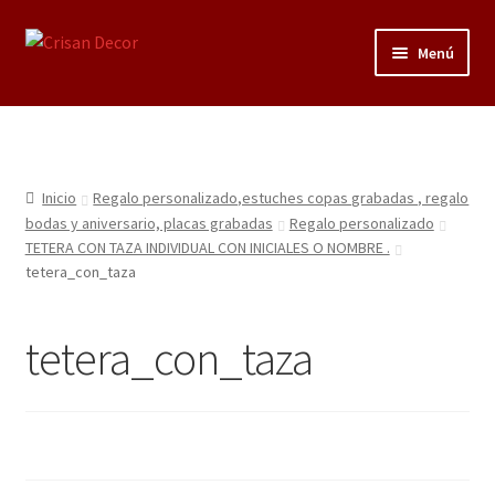
Ir
Ir
Menú
a
al
la
contenido
Regalos infantiles, vajillas y canastillas bebé
navegación
personalizadas
Regalo personalizado, estuches copas grabadas, regalo
Inicio
Regalo personalizado,estuches copas grabadas , regalo
bodas y aniversario, placas grabadas
bodas y aniversario, placas grabadas
Regalo personalizado
TETERA CON TAZA INDIVIDUAL CON INICIALES O NOMBRE .
tetera_con_taza
Accesorios de baños rústicos y modernos
Porcelana blanca
tetera_con_taza
Porcelana blanca Profesional y Hostelería
Pigmentos Porcelana y Vidrio, Mediums, material pintura
porcelana