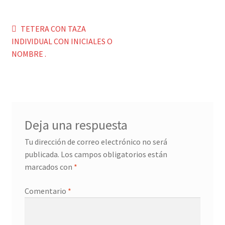
Menaje y servicio de mesa
Navegación
Anterior:
TETERA CON TAZA
INDIVIDUAL CON INICIALES O
de
Regalo original
NOMBRE .
entradas
Regalo personal chico-chica
Decoración, cuadros y espejos
Deja una respuesta
Iluminación, lamparas y apliques
Tu dirección de correo electrónico no será
Muebles
publicada.
Los campos obligatorios están
marcados con
*
Detalles ceremonia, regalo publicitario, promocional
Comentario
*
¿Quiénes somos?