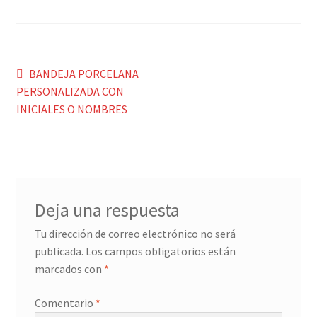
Menaje y servicio de mesa
Regalo original
Navegación
Anterior:
BANDEJA PORCELANA
PERSONALIZADA CON
de
Regalo personal chico-chica
INICIALES O NOMBRES
entradas
Decoración, cuadros y espejos
Iluminación, lamparas y apliques
Deja una respuesta
Muebles
Tu dirección de correo electrónico no será
publicada.
Los campos obligatorios están
Detalles ceremonia, regalo publicitario, promocional
marcados con
*
¿Quiénes somos?
Comentario
*