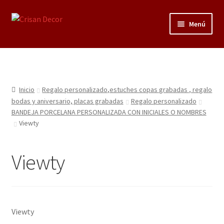
Ir
Ir
Menú
a
al
la
contenido
Regalos infantiles, vajillas y canastillas bebé
navegación
personalizadas
Regalo personalizado, estuches copas grabadas, regalo
Inicio
Regalo personalizado,estuches copas grabadas , regalo
bodas y aniversario, placas grabadas
bodas y aniversario, placas grabadas
Regalo personalizado
BANDEJA PORCELANA PERSONALIZADA CON INICIALES O NOMBRES
Viewty
Accesorios de baños rústicos y modernos
Porcelana blanca
Viewty
Porcelana blanca Profesional y Hostelería
Pigmentos Porcelana y Vidrio, Mediums, material pintura
Viewty
porcelana