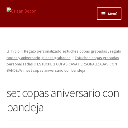
Ir
Ir
Menú
a
al
la
contenido
Regalos infantiles, vajillas y canastillas bebé
navegación
personalizadas
Regalo personalizado, estuches copas grabadas, regalo
Inicio
Regalo personalizado,estuches copas grabadas , regalo
bodas y aniversario, placas grabadas
bodas y aniversario, placas grabadas
Estuches copas grabadas
personalizadas
ESTUCHE 2 COPAS CAVA PERSONALIZADAS CON
BANDEJA
set copas aniversario con bandeja
Accesorios de baños rústicos y modernos
Porcelana blanca
set copas aniversario con
Porcelana blanca Profesional y Hostelería
bandeja
Pigmentos Porcelana y Vidrio, Mediums, material pintura
porcelana