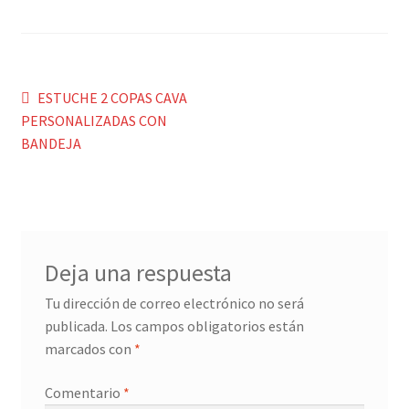
Menaje y servicio de mesa
Regalo original
Navegación
Anterior:
ESTUCHE 2 COPAS CAVA
PERSONALIZADAS CON
de
Regalo personal chico-chica
BANDEJA
entradas
Decoración, cuadros y espejos
Iluminación, lamparas y apliques
Deja una respuesta
Muebles
Tu dirección de correo electrónico no será
publicada.
Los campos obligatorios están
Detalles ceremonia, regalo publicitario, promocional
marcados con
*
¿Quiénes somos?
Comentario
*