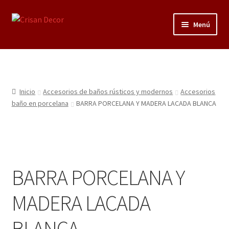
Ir
Ir
Menú
a
al
la
contenido
Regalos infantiles, vajillas y canastillas bebé
navegación
personalizadas
Regalo personalizado, estuches copas grabadas, regalo
Inicio
Accesorios de baños rústicos y modernos
Accesorios
bodas y aniversario, placas grabadas
baño en porcelana
BARRA PORCELANA Y MADERA LACADA BLANCA
Accesorios de baños rústicos y modernos
Porcelana blanca
BARRA PORCELANA Y
Porcelana blanca Profesional y Hostelería
MADERA LACADA
Pigmentos Porcelana y Vidrio, Mediums, material pintura
BLANCA
porcelana