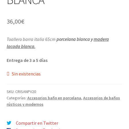
Menaje y servicio de mesa
36,00
€
Regalo original
Toallero barra italia 65cm
porcelana blanca y
madera
Regalo personal chico-chica
lacada blanca.
Decoración, cuadros y espejos
Entrega de 3 a 5 días
Iluminación, lamparas y apliques
Sin existencias
Muebles
SKU:
CRISANPV20
Categorías:
Accesorios baño en porcelana
,
Accesorios de baños
Detalles ceremonia, regalo publicitario, promocional
rústicos y modernos
¿Quiénes somos?
Compartir en Twitter