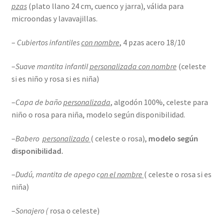
pzas
(plato llano 24 cm, cuenco y jarra), válida para
microondas y lavavajillas.
–
Cubiertos infantiles
con nombre
, 4 pzas acero 18/10
–
Suave mantita infantil
personalizada con nombre
(celeste
si es niño y rosa si es niña)
–
Capa de baño
personalizada
, algodón 100%, celeste para
niño o rosa para niña, modelo según disponibilidad.
–
Babero
personalizado
( celeste o rosa),
modelo según
disponibilidad.
–
Dudú, mantita de apego c
on el nombre
( celeste o rosa si es
niña)
–
Sonajero (
rosa o celeste)