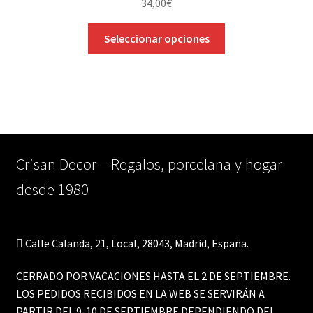
34,00
€
en
la
Este
Seleccionar opciones
página
producto
de
tiene
producto
múltiples
variantes.
Las
opciones
se
Crisan Decor – Regalos, porcelana y hogar
pueden
desde 1980
elegir
en
la
página
Calle Calanda, 21, Local, 28043, Madrid, España.
de
producto
CERRADO POR VACACIONES HASTA EL 2 DE SEPTIEMBRE.
LOS PEDIDOS RECIBIDOS EN LA WEB SE SERVIRÁN A
PARTIR DEL 9-10 DE SEPTIEMBRE DEPENDIENDO DEL