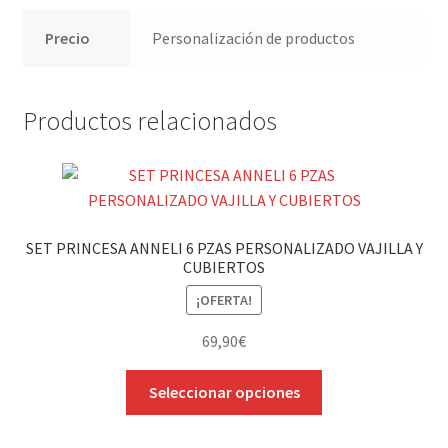
Precio
Personalización de productos
Productos relacionados
SET PRINCESA ANNELI 6 PZAS PERSONALIZADO VAJILLA Y
CUBIERTOS
¡OFERTA!
69,90
€
Este
Seleccionar opciones
producto
tiene