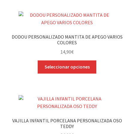
múltiples
variantes.
Las
opciones
se
DODOU PERSONALIZADO MANTITA DE APEGO VARIOS
pueden
COLORES
elegir
14,90
€
en
la
Este
Seleccionar opciones
página
producto
de
tiene
producto
múltiples
variantes.
Las
opciones
se
VAJILLA INFANTIL PORCELANA PERSONALIZADA OSO
pueden
TEDDY
elegir