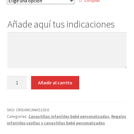
Limpiar
Añade aquí tus indicaciones
Añade
aquí
tus
indicaciones
CANASTILLA
Añadir al carrito
NACIMIENTO
PERSONALIZADA
VAJILLA
Y
SKU:
CRISANCANAS1010
Categorías:
Canastillas infantiles bebé personalizadas
,
Regalos
CUBIERTOS
infantiles,vajillas y canastillas bebé personalizadas
cantidad