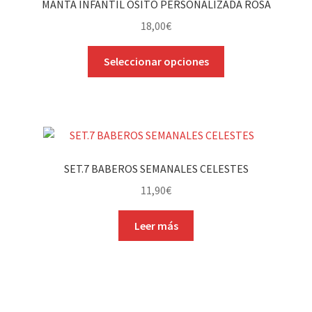
MANTA INFANTIL OSITO PERSONALIZADA ROSA
18,00
€
Este
Seleccionar opciones
producto
tiene
múltiples
variantes.
Las
opciones
SET.7 BABEROS SEMANALES CELESTES
se
11,90
€
pueden
elegir
Leer más
en
la
página
de
producto