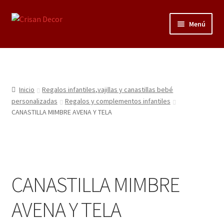
Ir
Ir
Menú
a
al
la
contenido
Regalos infantiles, vajillas y canastillas bebé
navegación
personalizadas
Regalo personalizado, estuches copas grabadas, regalo
Inicio
Regalos infantiles,vajillas y canastillas bebé
bodas y aniversario, placas grabadas
personalizadas
Regalos y complementos infantiles
CANASTILLA MIMBRE AVENA Y TELA
Accesorios de baños rústicos y modernos
Porcelana blanca
CANASTILLA MIMBRE
Porcelana blanca Profesional y Hostelería
AVENA Y TELA
Pigmentos Porcelana y Vidrio, Mediums, material pintura
porcelana