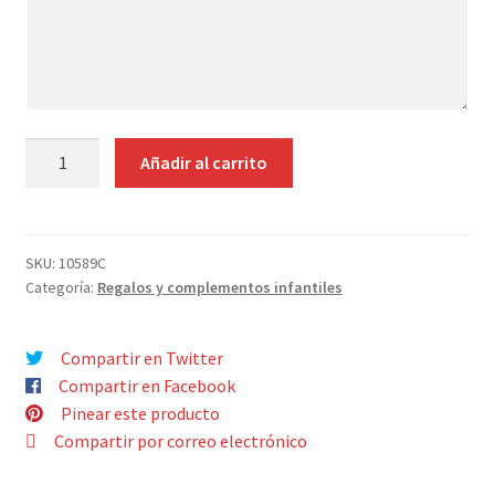
Contacto
aquí
tus
indicaciones
CANASTILLA
Añadir al carrito
MIMBRE
AVENA
Y
TELA
SKU:
10589C
Categoría:
Regalos y complementos infantiles
cantidad
Compartir en Twitter
Compartir en Facebook
Pinear este producto
Compartir por correo electrónico