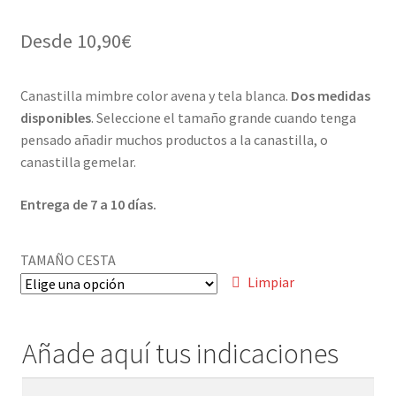
Menaje y servicio de mesa
Desde
10,90
€
Regalo original
Canastilla mimbre color avena y tela blanca.
Dos medidas
disponibles
. Seleccione el tamaño grande cuando tenga
Regalo personal chico-chica
pensado añadir muchos productos a la canastilla, o
canastilla gemelar.
Decoración, cuadros y espejos
Entrega de 7 a 10 días.
Iluminación, lamparas y apliques
TAMAÑO CESTA
Muebles
Limpiar
Detalles ceremonia, regalo publicitario, promocional
Añade aquí tus indicaciones
¿Quiénes somos?
Añade