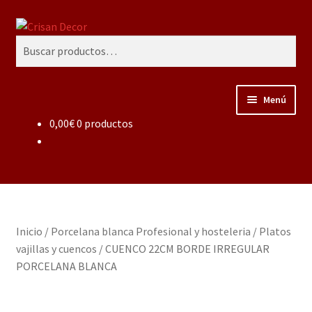
Ir
Ir
Buscar
a
al
Buscar
la
contenido
por:
navegación
Menú
0,00
€
0 productos
Regalos infantiles, vajillas y canastillas bebé
personalizadas
Regalo personalizado, estuches copas grabadas, regalo
bodas y aniversario, placas grabadas
Inicio
/
Porcelana blanca Profesional y hosteleria
/
Platos
Accesorios de baños rústicos y modernos
vajillas y cuencos
/
CUENCO 22CM BORDE IRREGULAR
PORCELANA BLANCA
Porcelana blanca