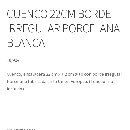
Porcelana blanca Profesional y Hostelería
CUENCO 22CM BORDE
Pigmentos Porcelana y Vidrio, Mediums, material pintura
IRREGULAR PORCELANA
porcelana
BLANCA
Menaje y servicio de mesa
Regalo original
10,90
€
Regalo personal chico-chica
Cuenco, ensaladera 22 cm x 7,2 cm alto con borde irregular.
Porcelana fabricada en la Unión Europea. (Tenedor no
Decoración, cuadros y espejos
incluido).
Iluminación, lamparas y apliques
Muebles
Sin existencias