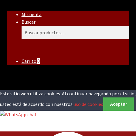
Mi cuenta
Buscar
Buscar
Buscar
por:
Carrito
0
Este sitio web utiliza cookies. Al continuar navegando por el sitio,
usted está de acuerdo con nuestros
uso de cookies
Aceptar