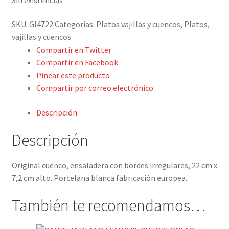
Detalles ceremonia, regalo publicitario, promocional
SKU:
GI4722
Categorías:
Platos vajillas y cuencos
,
Platos,
¿Quiénes somos?
vajillas y cuencos
Compartir en Twitter
Contacto
Compartir en Facebook
Pinear este producto
Compartir por correo electrónico
Descripción
Descripción
Original cuenco, ensaladera con bordes irregulares, 22 cm x
7,2 cm alto. Porcelana blanca fabricación europea.
También te recomendamos…