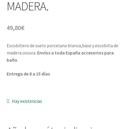
MADERA.
Menaje y servicio de mesa
49,80
€
Regalo original
Regalo personal chico-chica
Escobillero de suelo porcelana blanca,base y escobilla de
madera oscura.
Envíos a toda España accesorios para
Decoración, cuadros y espejos
baño
.
Iluminación, lamparas y apliques
Entrega de 8 a 15 días
Muebles
Hay existencias
Detalles ceremonia, regalo publicitario, promocional
¿Quiénes somos?