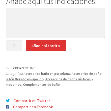
Añade aquí tus indicaciones
Contacto
Añade
aquí
tus
indicaciones
ESCOBILLERO
Añadir al carrito
SUELO
PORCELANA
BASE
MADERA.
SKU:
CRISANPM1079
Categorías:
Accesorios baño en porcelana
,
Accesorios de baño
cantidad
latón Dorado envejecido
,
Accesorios de baños rústicos y
modernos
,
Complementos de baño
Compartir en Twitter
Compartir en Facebook