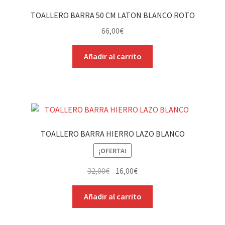
TOALLERO BARRA 50 CM LATON BLANCO ROTO
66,00
€
Añadir al carrito
TOALLERO BARRA HIERRO LAZO BLANCO
¡OFERTA!
El
El
32,00
€
16,00
€
precio
precio
original
actual
Añadir al carrito
era:
es:
32,00€.
16,00€.