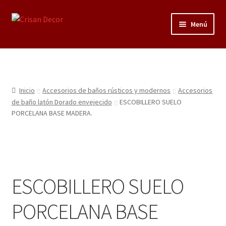
Ir
Ir
Menú
a
al
la
contenido
Regalos infantiles, vajillas y canastillas bebé
navegación
personalizadas
Regalo personalizado, estuches copas grabadas, regalo
Inicio
Accesorios de baños rústicos y modernos
Accesorios
bodas y aniversario, placas grabadas
de baño latón Dorado envejecido
ESCOBILLERO SUELO
PORCELANA BASE MADERA.
Accesorios de baños rústicos y modernos
Porcelana blanca
ESCOBILLERO SUELO
Porcelana blanca Profesional y Hostelería
PORCELANA BASE
Pigmentos Porcelana y Vidrio, Mediums, material pintura
porcelana