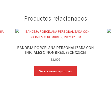
Productos relacionados
BANDEJA PORCELANA PERSONALIZADA CON
INICIALES O NOMBRES, 39CMX25CM
32,00
€
Este
Seleccionar opciones
producto
tiene
múltiples
variantes.
Las
opciones
se