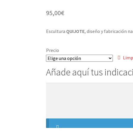
95,00
€
Escultura
QUIJOTE
, diseño y fabricación na
Precio
Limp
Añade aquí tus indicac
Añade
aquí
tus
indicaciones