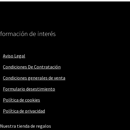
pueden
elegir
en
la
página
nformación de interés
de
producto
Aviso Legal
Condiciones De Contratación
Condiciones generales de venta
Formulario desestimiento
Política de cookies
Política de privacidad