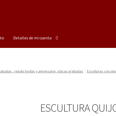
to
Detalles de mi cuenta
badas , regalo bodas y aniversario, placas grabadas
Esculturas con pl
ESCULTURA QUIJ