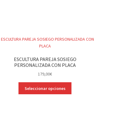
ESCULTURA PAREJA SOSIEGO
PERSONALIZADA CON PLACA
179,00
€
Este
Seleccionar opciones
producto
tiene
múltiples
variantes.
Las
opciones
se