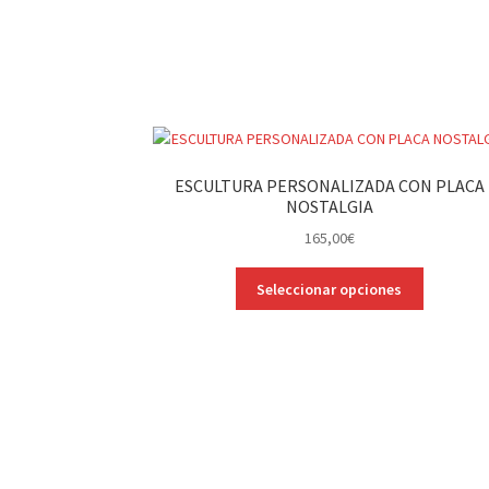
ESCULTURA PERSONALIZADA CON PLACA
NOSTALGIA
165,00
€
Este
Seleccionar opciones
producto
tiene
múltiples
variantes.
Las
opciones
se
pueden