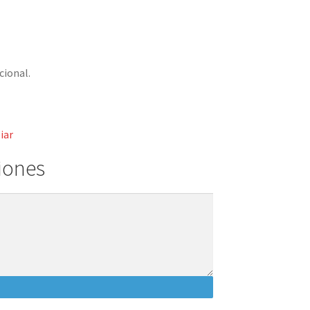
cional.
iar
iones