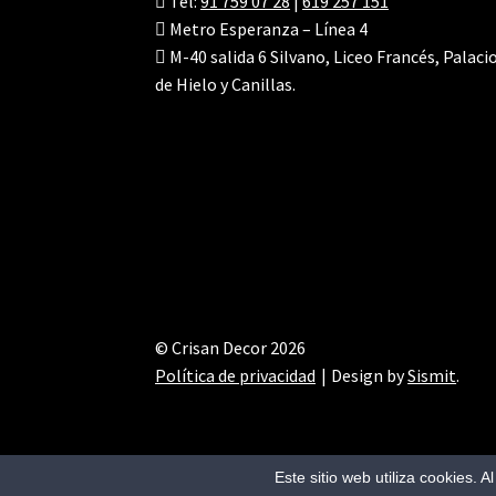
Tel:
91 759 07 28
|
619 257 151
Metro Esperanza – Línea 4
M-40 salida 6 Silvano, Liceo Francés, Palaci
de Hielo y Canillas.
© Crisan Decor 2026
Política de privacidad
Design by
Sismit
.
Este sitio web utiliza cookies. 