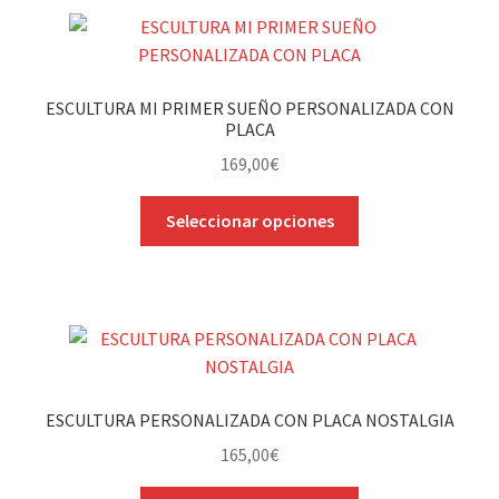
variantes.
Las
opciones
se
ESCULTURA MI PRIMER SUEÑO PERSONALIZADA CON
pueden
PLACA
elegir
169,00
€
en
la
Este
Seleccionar opciones
página
producto
de
tiene
producto
múltiples
variantes.
Las
opciones
se
ESCULTURA PERSONALIZADA CON PLACA NOSTALGIA
pueden
165,00
€
elegir
en
Este