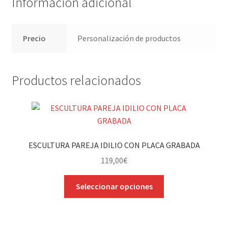
Información adicional
Precio
Personalización de productos
Productos relacionados
ESCULTURA PAREJA IDILIO CON PLACA GRABADA
119,00
€
Este
Seleccionar opciones
producto
tiene
múltiples