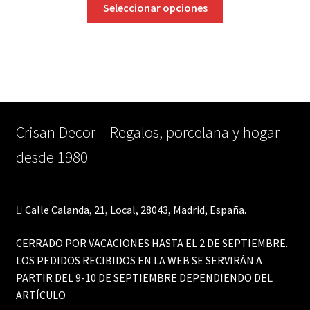
Seleccionar opciones
la
producto
página
tiene
de
múltiples
producto
variantes.
Las
opciones
se
Crisan Decor – Regalos, porcelana y hogar
pueden
desde 1980
elegir
en
la
página
Calle Calanda, 21, Local, 28043, Madrid, España.
de
producto
CERRADO POR VACACIONES HASTA EL 2 DE SEPTIEMBRE.
LOS PEDIDOS RECIBIDOS EN LA WEB SE SERVIRÁN A
PARTIR DEL 9-10 DE SEPTIEMBRE DEPENDIENDO DEL
ARTÍCULO