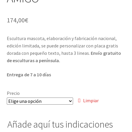
Menaje y servicio de mesa
174,00
€
Regalo original
Escultura mascota, elaboración y fabricación nacional,
Regalo personal chico-chica
edición limitada, se puede personalizar con placa gratis
dorada con pequeño texto, hasta 3 lineas.
Envío gratuito
Decoración, cuadros y espejos
de esculturas a península.
Iluminación, lamparas y apliques
Entrega de 7 a 10 días
Muebles
Precio
Limpiar
Detalles ceremonia, regalo publicitario, promocional
¿Quiénes somos?
Añade aquí tus indicaciones