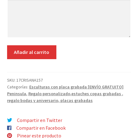
Añade
Contacto
aquí
tus
indicaciones
ESCULTURA
Añadir al carrito
MI
MEJOR
AMIGO
cantidad
SKU:
17CRISANA157
Categorías:
Esculturas con placa grabada [ENVÍO GRATUITO]
Peninsula
,
Regalo personalizado,estuches copas grabadas ,
regalo bodas y aniversario, placas grabadas
Compartir en Twitter
Compartir en Facebook
Pinear este producto