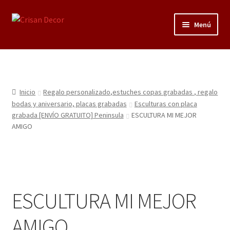
Ir
Ir
Menú
a
al
la
contenido
Regalos infantiles, vajillas y canastillas bebé
navegación
personalizadas
Regalo personalizado, estuches copas grabadas, regalo
Inicio
Regalo personalizado,estuches copas grabadas , regalo
bodas y aniversario, placas grabadas
bodas y aniversario, placas grabadas
Esculturas con placa
grabada [ENVÍO GRATUITO] Peninsula
ESCULTURA MI MEJOR
AMIGO
Accesorios de baños rústicos y modernos
Porcelana blanca
Porcelana blanca Profesional y Hostelería
ESCULTURA MI MEJOR
Pigmentos Porcelana y Vidrio, Mediums, material pintura
AMIGO
porcelana