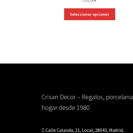
155,00
€
Este
Seleccionar opciones
producto
tiene
múltiples
variantes.
Las
opciones
se
pueden
elegir
en
la
página
Crisan Decor – Regalos, porcelana
de
producto
hogar desde 1980
Calle Calanda, 21, Local, 28043, Madrid,