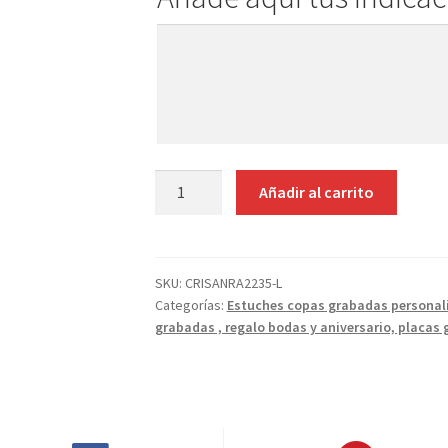
Añade
aquí
tus
indicaciones
MALETA
Añadir al carrito
2
COPAS
VINO
DECANTADOR
SKU:
CRISANRA2235-L
Categorías:
Estuches copas grabadas personal
BOHEMIA
grabadas , regalo bodas y aniversario, placas
GRABADAS
cantidad