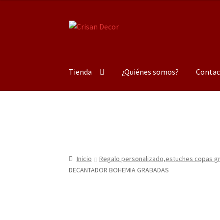
Ir
Ir
a
al
la
contenido
navegación
Tienda
¿Quiénes somos?
Contac
Inicio
Regalo personalizado,estuches copas gra
DECANTADOR BOHEMIA GRABADAS