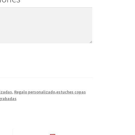
izadas
,
Regalo personalizado,estuches copas
 grabadas