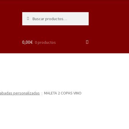
Buscar
Buscar
por:
0,00
€
0 productos
abadas personalizadas
MALETA 2 COPAS VINO