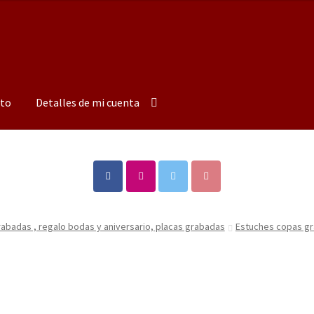
to
Detalles de mi cuenta
badas , regalo bodas y aniversario, placas grabadas
Estuches copas gr