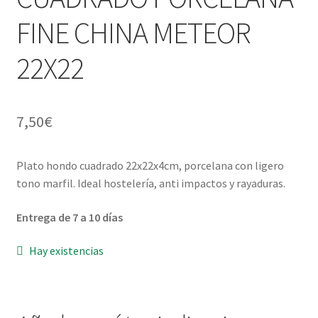
FINE CHINA METEOR
Menaje y servicio de mesa
22X22
Regalo original
Regalo personal chico-chica
7,50
€
Decoración, cuadros y espejos
Plato hondo cuadrado 22x22x4cm, porcelana con ligero
Iluminación, lamparas y apliques
tono marfil. Ideal hostelería, anti impactos y rayaduras.
Muebles
Entrega de 7 a 10 días
Hay existencias
Detalles ceremonia, regalo publicitario, promocional
¿Quiénes somos?