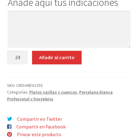
Añade aquí tus indicaciones
Contacto
Añade
aquí
tus
indicaciones
PLATO
Añadir al carrito
HONDO
CUADRADO
PORCELANA
FINE
SKU:
CRISANEU1355
Categorías:
Platos vajillas y cuencos
,
Porcelana blanca
CHINA
Profesional y hosteleria
METEOR
22X22
cantidad
Compartir en Twitter
Compartir en Facebook
Pinear este producto