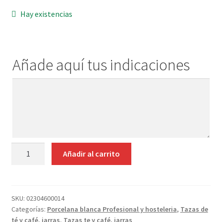
Contacto
Hay existencias
Añade aquí tus indicaciones
Añade
aquí
tus
indicaciones
TETERA
Añadir al carrito
CON
TAZA
Y
PLATO
SKU:
02304600014
Categorías:
Porcelana blanca Profesional y hosteleria
,
Tazas de
PORCELANA
té y café, jarras
,
Tazas te y café, jarras