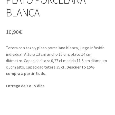
BLANCA
Menaje y servicio de mesa
Regalo original
10,90
€
Regalo personal chico-chica
Tetera con taza y plato porcelana blanca, juego infusión
Decoración, cuadros y espejos
individual. Altura 13 cm ancho 16 cm, plato 14 cm
diámetro. Capacidad taza 0,27 cl medida 11,5 cm diámetro
Iluminación, lamparas y apliques
x 5cm alto. Capacidad tetera 35 cl .
Descuento 15%
compra a partir 6 uds.
Muebles
Entrega de 7 a 15 días
Detalles ceremonia, regalo publicitario, promocional
¿Quiénes somos?