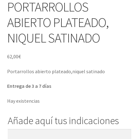
Porcelana blanca Profesional y Hostelería
PORTARROLLOS
ABIERTO PLATEADO,
Pigmentos Porcelana y Vidrio, Mediums, material pintura
porcelana
NIQUEL SATINADO
Menaje y servicio de mesa
62,00
€
Regalo original
Portarrollos abierto plateado,niquel satinado
Regalo personal chico-chica
Entrega de 3 a 7 días
Decoración, cuadros y espejos
Hay existencias
Iluminación, lamparas y apliques
Añade aquí tus indicaciones
Muebles
Añade