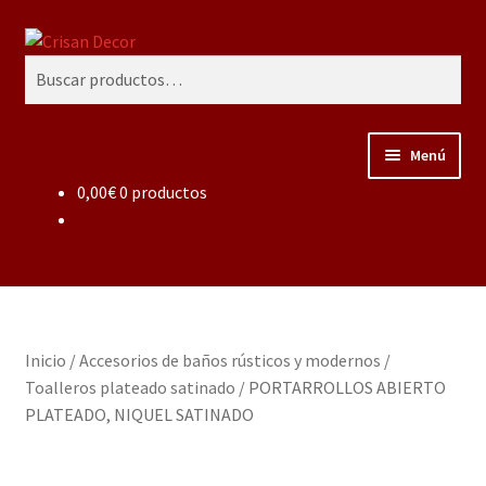
Ir
Ir
Buscar
a
al
Buscar
la
contenido
por:
navegación
Menú
0,00
€
0 productos
Regalos infantiles, vajillas y canastillas bebé
personalizadas
Regalo personalizado, estuches copas grabadas, regalo
bodas y aniversario, placas grabadas
Inicio
/
Accesorios de baños rústicos y modernos
/
Accesorios de baños rústicos y modernos
Toalleros plateado satinado
/
PORTARROLLOS ABIERTO
PLATEADO, NIQUEL SATINADO
Porcelana blanca