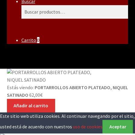
Buscar
Buscar
Buscar
por:
Carrito
0
Estás viendo:
PORTARROLLOS ABIERTO PLATEADO, NIQUEL
SATINADO
62,00
€
Añadir al carrito
Este sitio web utiliza cookies. Al continuar navegando por el sitio,
usted está de acuerdo con nuestros
uso de cookies
Aceptar