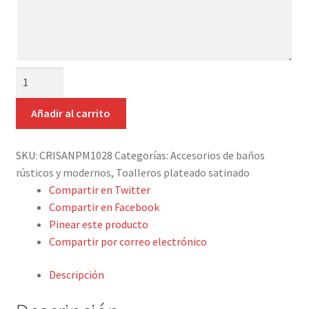
aquí
Detalles ceremonia, regalo publicitario, promocional
tus
indicaciones
¿Quiénes somos?
PORTARROLLOS
Contacto
ABIERTO
PLATEADO,
Añadir al carrito
NIQUEL
SATINADO
SKU:
CRISANPM1028
Categorías:
Accesorios de baños
cantidad
rústicos y modernos
,
Toalleros plateado satinado
Compartir en Twitter
Compartir en Facebook
Pinear este producto
Compartir por correo electrónico
Descripción