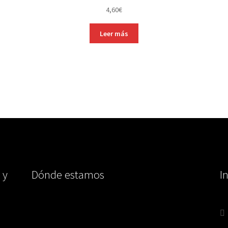
4,60
€
Leer más
 y
Dónde estamos
I