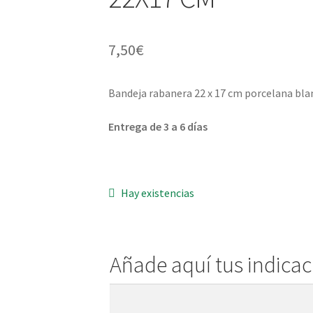
7,50
€
Bandeja rabanera 22 x 17 cm porcelana blanc
Entrega de 3 a 6 días
Hay existencias
Añade aquí tus indica
Añade
aquí