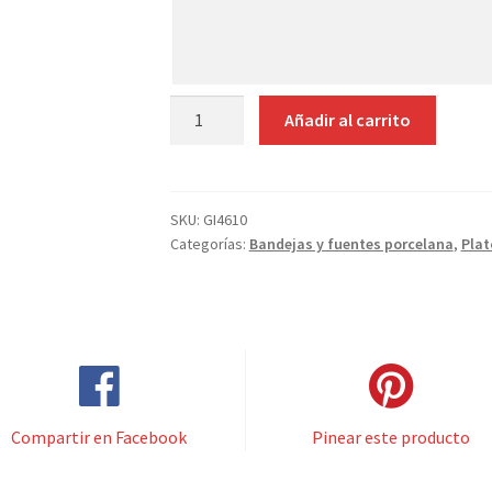
tus
indicaciones
RABANERA
Añadir al carrito
PORCELANA
BLANCA
22X17
CM
SKU:
GI4610
Categorías:
Bandejas y fuentes porcelana
,
Plat
cantidad
Compartir en Facebook
Pinear este producto