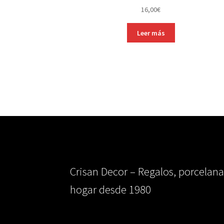
16,00
€
Leer más
Crisan Decor – Regalos, porcelana
hogar desde 1980