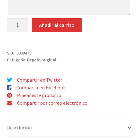
¿Quiénes somos?
indicaciones
hijo
Contacto
SET
Añadir al carrito
3
NECESERES
MÚSICA
cantidad
SKU:
0008479
Categoría:
Regalo original
Compartir en Twitter
Compartir en Facebook
Pinear este producto
Compartir por correo electrónico
Descripción