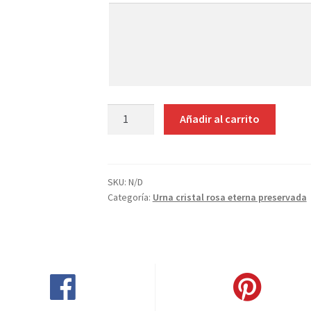
Añade
aquí
tus
indicaciones
URNA
Añadir al carrito
ROSA
ETERNA
PRESERVADA
CON
SKU:
N/D
Categoría:
Urna cristal rosa eterna preservada
SILLA
cantidad