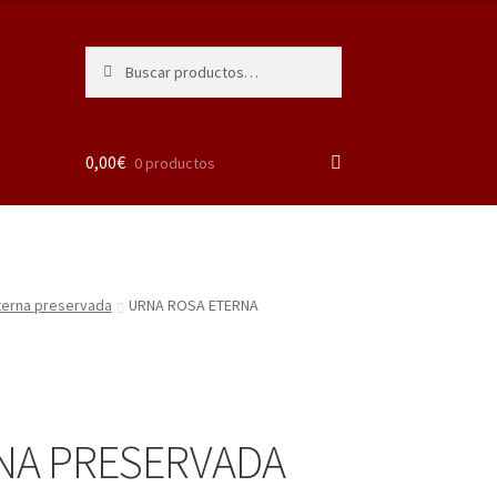
Buscar
Buscar
por:
0,00
€
0 productos
eterna preservada
URNA ROSA ETERNA
NA PRESERVADA