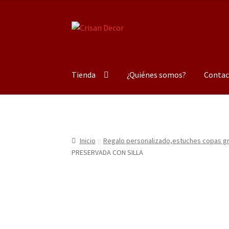
Ir
Ir
a
al
la
contenido
navegación
Tienda
¿Quiénes somos?
Contac
Inicio
Regalo personalizado,estuches copas gra
PRESERVADA CON SILLA