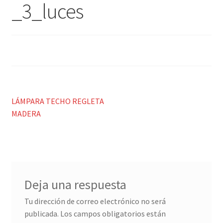
Porcelana blanca Profesional y Hostelería
_3_luces
Pigmentos Porcelana y Vidrio, Mediums, material pintura
porcelana
Menaje y servicio de mesa
Regalo original
Navegación
Anterior:
LÁMPARA TECHO REGLETA
MADERA
de
Regalo personal chico-chica
entradas
Decoración, cuadros y espejos
Iluminación, lamparas y apliques
Deja una respuesta
Muebles
Tu dirección de correo electrónico no será
publicada.
Los campos obligatorios están