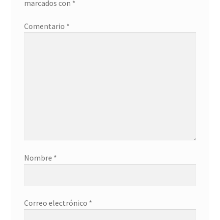
marcados con
*
Detalles ceremonia, regalo publicitario, promocional
Comentario
*
¿Quiénes somos?
Contacto
Nombre
*
Correo electrónico
*