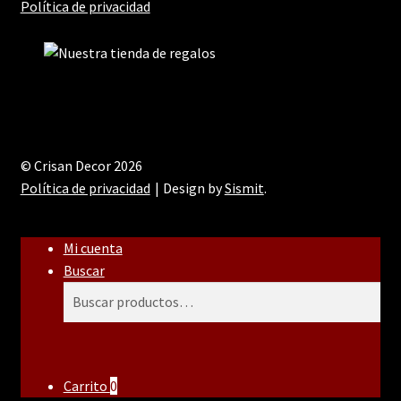
Política de privacidad
© Crisan Decor 2026
Política de privacidad
Design by
Sismit
.
Mi cuenta
Buscar
Buscar
Buscar
por:
Carrito
0