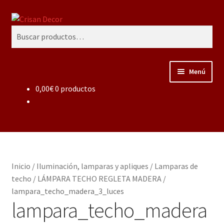
Ir
Ir
Buscar
a
al
Buscar
la
contenido
por:
navegación
Menú
0,00
€
0 productos
Regalos infantiles, vajillas y canastillas bebé
personalizadas
Regalo personalizado, estuches copas grabadas, regalo
bodas y aniversario, placas grabadas
Inicio
/
Iluminación, lamparas y apliques
/
Lamparas de
Accesorios de baños rústicos y modernos
techo
/
LÁMPARA TECHO REGLETA MADERA
/
lampara_techo_madera_3_luces
Porcelana blanca
lampara_techo_madera